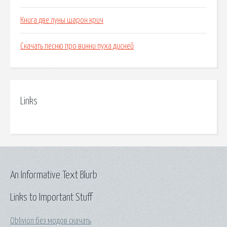
Книга две луны шарон крич
Скачать песню про винни пуха дисней
Links
An Informative Text Blurb
Links to Important Stuff
Oblivion без модов скачать