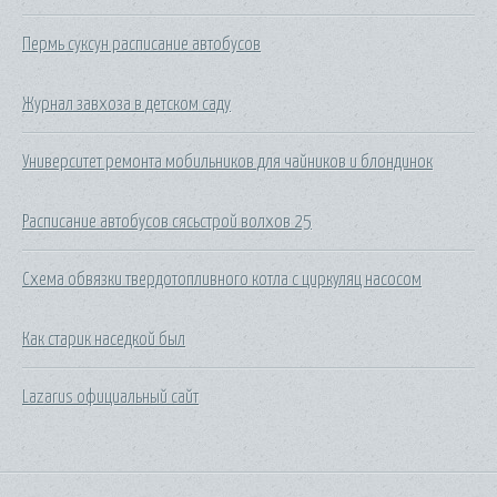
Пермь суксун расписание автобусов
Журнал завхоза в детском саду
Университет ремонта мобильников для чайников и блондинок
Расписание автобусов сясьстрой волхов 25
Схема обвязки твердотопливного котла с циркуляц насосом
Как старик наседкой был
Lazarus официальный сайт