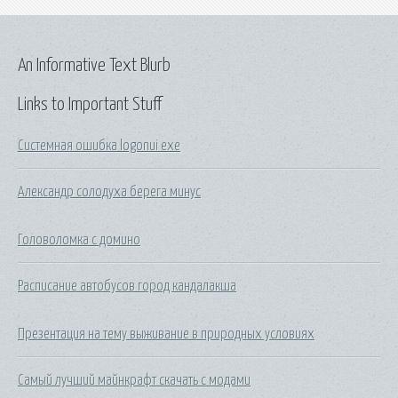
An Informative Text Blurb
Links to Important Stuff
Системная ошибка logonui exe
Александр солодуха берега минус
Головоломка с домино
Расписание автобусов город кандалакша
Презентация на тему выживание в природных условиях
Самый лучший майнкрафт скачать с модами