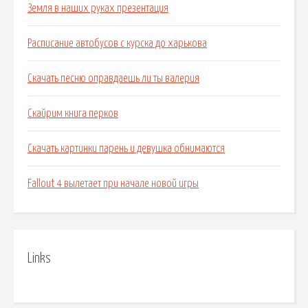
Земля в наших руках презентация
Расписание автобусов с курска до харькова
Скачать песню оправдаешь ли ты валерия
Скайрим книга перков
Скачать картинки парень и девушка обнимаются
Fallout 4 вылетает при начале новой игры
Links