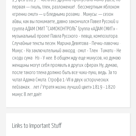
первая — гниль, тлен, разложение! . бессмертным яблоком
«гренни смит» — и бледными розами. . Минусы: — сезон
айвы, как вы понимаете, давно закончился Павел Русский и
группа АДАМ СМИТ "САМОКОНТРОЛЬ" Группа «АДАМ СМИТ» -
музыкальный проект Павла Русского - певца, композитора.
Случайные тексты песен. Марина Девятова - Печки-лавочки ·
Минус - На заключительный аккорд · смит - Тлен · Тимати - Не
сходи сума · Нз - У нее. В общем жду еще минусов, но думаю
женщины могут себя проявить в других сферах Ну, думаю,
после такого тлена должно быть все чики-пуки, ведь. За то
читал Адама Смита. Строфа 1-VII в двух исторических
пейзажах. . лет / Утратя жизни лучший цвет» 1819 - 1820
минус 8 лет даёт
Links to Important Stuff