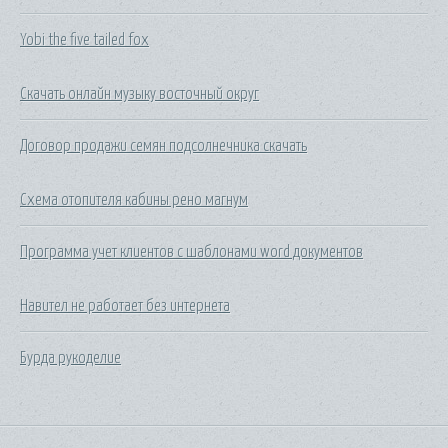
Yobi the five tailed fox
Скачать онлайн музыку восточный округ
Договор продажи семян подсолнечника скачать
Схема отопителя кабины рено магнум
Программа учет клиентов с шаблонами word документов
Навител не работает без интернета
Бурда рукоделие