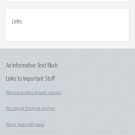
Links
An Informative Text Blurb
Links to Important Stuff
Марина кравец музыка скачать
Чит код на батлу на скрепки
Минус джаз дубравин