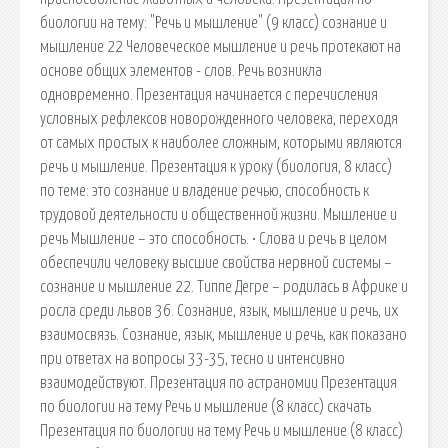
биологии на тему: "Речь и мышление" (9 класс) сознание и
мышление 22 Человеческое мышление и речь протекают на
основе общих элементов - слов. Речь возникла
одновременно. Презентация начинается с перечисления
условных рефлексов новорожденного человека, переходя
от самых простых к наиболее сложным, которыми являются
речь и мышление. Презентация к уроку (биология, 8 класс)
по теме: это сознание и владение речью, способность к
трудовой деятельности и общественной жизни. Мышление и
речь Мышление – это способность. • Слова и речь в целом
обеспечили человеку высшие свойства нервной системы –
сознание и мышление 22. Типпе Дегре – родилась в Африке и
росла среди львов 36. Сознание, язык, мышление и речь, их
взаимосвязь. Сознание, язык, мышление и речь, как показано
при ответах на вопросы 33-35, тесно и интенсивно
взаимодействуют. Презентация по астраномии Презентация
по биологии на тему Речь и мышление (8 класс) скачать
Презентация по биологии на тему Речь и мышление (8 класс)