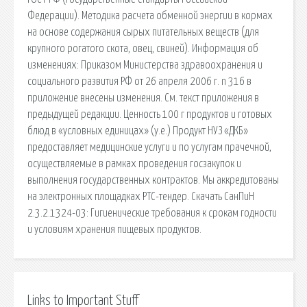
Федерации). Методика расчета обменной энергии в кормах
на основе содержания сырых питательных веществ (для
крупного рогатого скота, овец, свиней). Информация об
изменениях: Приказом Министерства здравоохранения и
социального развития РФ от 26 апреля 2006 г. n 316 в
приложение внесены изменения. См. текст приложения в
предыдущей редакции. Ценность 100 г продуктов и готовых
блюд в «условных единицах» (у.е.) Продукт НУЗ «ДКБ»
предоставляет медицинские услуги и по услугам прачечной,
осуществляемые в рамках проведения госзакупок и
выполнения государственных контрактов. Мы аккредитованы
на электронных площадках РТС-тендер. Скачать СанПиН
2.3.2.1324-03: Гигиенические требования к срокам годности
и условиям хранения пищевых продуктов.
Links to Important Stuff