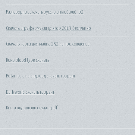
Разговорник скачать русско английский fb2
Скачать игру ферму симулятор 2013 бесплатно
Скачать карты для майна 152 на прохождение
Кино blood type скачать
Botanicula на андроид скачать торрент
Dark world скачать торрент
Книга вкус жизни скачать pdf