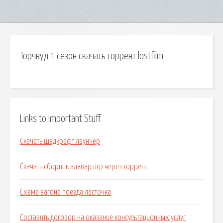
Торчвуд 1 сезон скачать торрент lostfilm
Links to Important Stuff
Скачать шедкрафт лаунчер
Скачать сборник алавар игр через торрент
Схема вагона поезда ласточка
Составить договор на оказание консультационных услуг