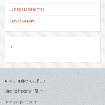
Opensuse драйвер nvidia
Месть орков книга
Links
An Informative Text Blurb
Links to Important Stuff
Звездные врата экранка