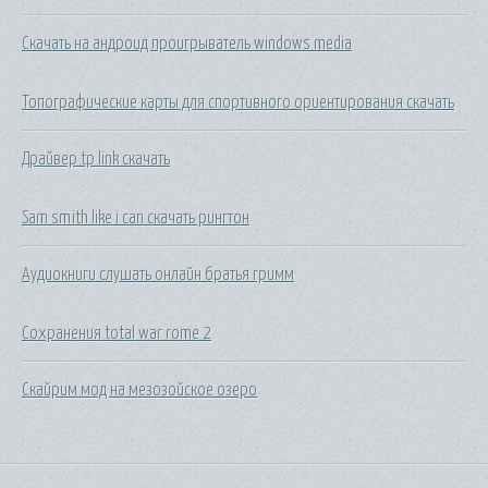
Скачать на андроид проигрыватель windows media
Топографические карты для спортивного ориентирования скачать
Драйвер tp link скачать
Sam smith like i can скачать рингтон
Аудиокниги слушать онлайн братья гримм
Сохранения total war rome 2
Скайрим мод на мезозойское озеро