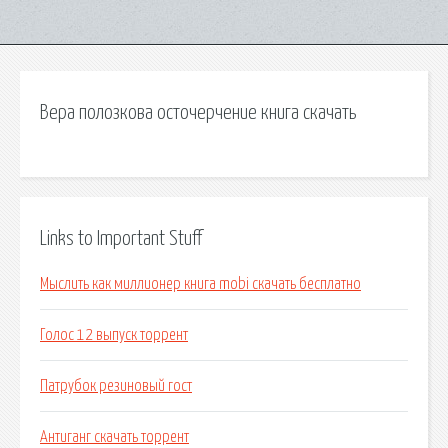
Вера полозкова осточерчение книга скачать
Links to Important Stuff
Мыслить как миллионер книга mobi скачать бесплатно
Голос 12 выпуск торрент
Патрубок резиновый гост
Антиганг скачать торрент