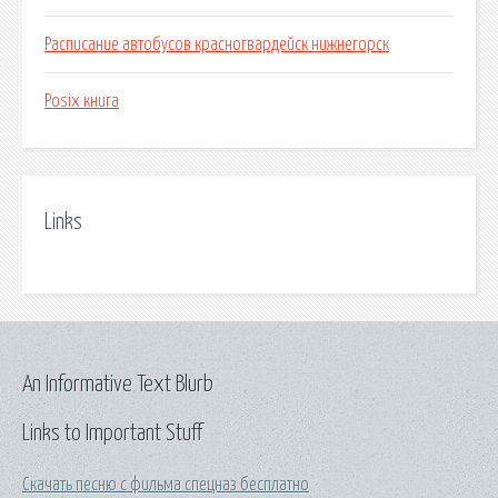
Расписание автобусов красногвардейск нижнегорск
Posix книга
Links
An Informative Text Blurb
Links to Important Stuff
Скачать песню с фильма спецназ бесплатно