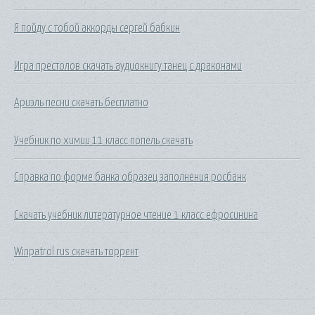
Я пойду с тобой аккорды сергей бабкин
Игра престолов скачать аудиокнигу танец с драконами
Ариэль песни скачать бесплатно
Учебник по химии 11 класс попель скачать
Справка по форме банка образец заполнения росбанк
Скачать учебник литературное чтение 1 класс ефросинина
Winpatrol rus скачать торрент