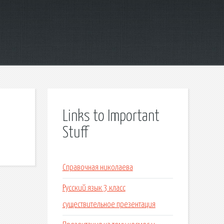
Links to Important
Stuff
Справочная николаева
Русский язык 3 класс
существительное презентация