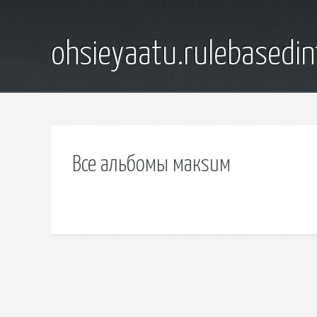
ohsieyaatu.rulebasedin
Все альбомы макsим