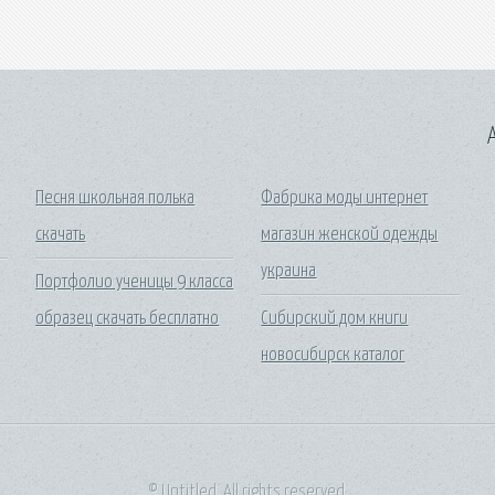
A
Песня школьная полька
Фабрика моды интернет
скачать
магазин женской одежды
украина
Портфолио ученицы 9 класса
образец скачать бесплатно
Сибирский дом книги
новосибирск каталог
© Untitled. All rights reserved.