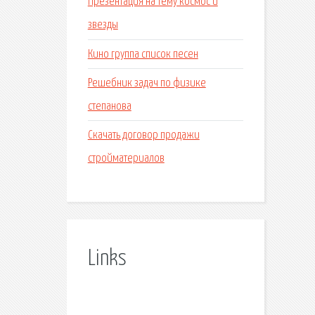
Презентация на тему космос и
звезды
Кино группа список песен
Решебник задач по физике
степанова
Скачать договор продажи
стройматериалов
Links