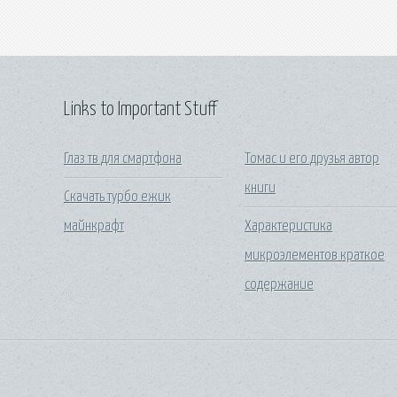
Links to Important Stuff
Глаз тв для смартфона
Томас и его друзья автор
книги
Скачать турбо ежик
майнкрафт
Характеристика
микроэлементов краткое
содержание