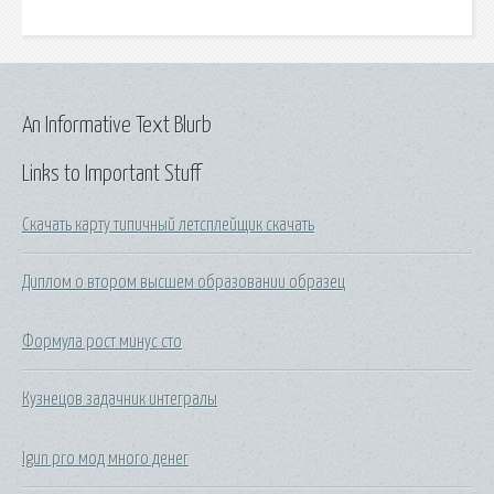
An Informative Text Blurb
Links to Important Stuff
Скачать карту типичный летсплейщик скачать
Диплом о втором высшем образовании образец
Формула рост минус сто
Кузнецов задачник интегралы
Igun pro мод много денег