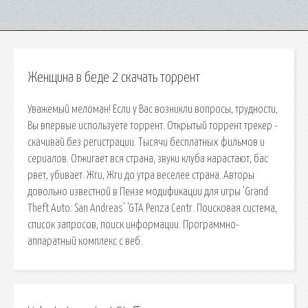
Женщина в беде 2 скачать торрент
Уважемый меломан! Если у Вас возникли вопросы, трудности,
Вы впервые используете торрент. Открытый торрент трекер -
скачивай без регистрации. Тысячи бесплатных фильмов и
сериалов. Отжигает вся страна, звуки клуба нарастают, бас
рвет, убивает. Жги, Жги до утра веселее страна. Авторы
довольно известной в Пензе модификации для игры 'Grand
Theft Auto: San Andreas' 'GTA Penza Centr. Поисковая сиcтема,
список запросов, поиск информации. Программно-
аппаратный комплекс с веб.