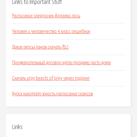
Links to Important Stuff
Расписание электричек фрязево лось
Человек и человечество 4 класс решебник
Дикие персы панов скачать fb2
Предварительный договор купли продажи части дома
Скачать игру beasts of prey через торрент
Курск кинотеатр юность расписание сеансов
Links