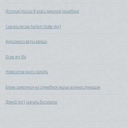
История россии 8 класс данилов решебник
Скачать песню harlem shake mp3
Аудиокниги веры камши
Draw my life
Новоселов книги скачать
Бланк заявления на служебное жилье военнослужащим
Домой mp3 скачать бесплатно