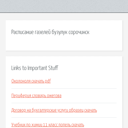
Расписание газелей бузулук сорочинск
Links to Important Stuff
Околоноля скачать pdf
Периферия словарь ожегова
Договор на бухгалтерские услуги образец скачать
Учебник по химии 11 класс попель скачать