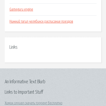
Gameguru engine
Нижний тагил челябинск расписание поездов
Links
An Informative Text Blurb
Links to Important Stuff
Химик сериал скачать торрент бесплатно