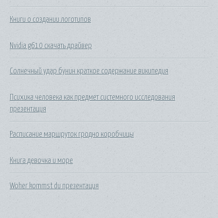
Книги о создании логотипов
Nvidia g610 скачать драйвер
Солнечный удар бунин краткое содержание википедия
Психика человека как предмет системного исследования
презентация
Расписание маршруток гродно коробчицы
Книга девочка и море
Woher kommst du презентация