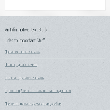
An Informative Text Blurb
Links to Important Stuff
Примаков книга скачать
Песни гр демо скачать
Читы на игру качок скачать
Гдз истоки 3 класс котельникова твардовская
Презентация на тему максвелл джеймс