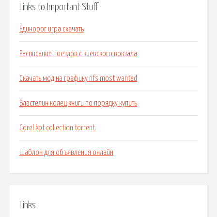
Links to Important Stuff
Единорог игра скачать
Расписание поездов с киевского вокзала
Скачать мод на графику nfs most wanted
Властелин колец книги по порядку купить
Corel kpt collection torrent
Шаблон для объявления онлайн
Links