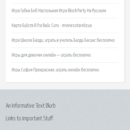
Игра Губка Боб Настольная Игра Block Party На Русском.
Карта Буйств В Гта Вайс Сити - minnesotarelizua.
Игра Школа Балди, играть в учитель Балди Басикс бесплатно.
Игры для девочек онлайн — играть бесплатно.
Игры София Прекрасная, играть онлайн бесплатно.
An Informative Text Blurb
Links to Important Stuff