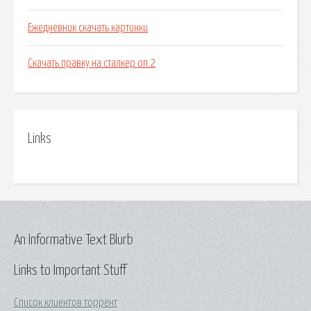
Ежедневник скачать картинки
Скачать правку на сталкер оп 2
Links
An Informative Text Blurb
Links to Important Stuff
Список клиентов торрент