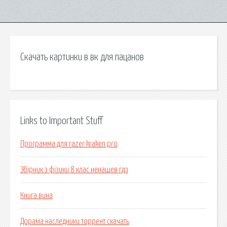
Скачать картинки в вк для пацанов
Links to Important Stuff
Программа для razer kraken pro
Збірник з фізики 8 клас ненашев гдз
Книга вина
Дорама наследники торрент скачать